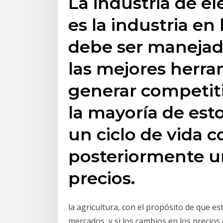
La industria de e
es la industria en
debe ser manejad
las mejores herr
generar competiti
la mayoría de est
un ciclo de vida 
posteriormente u
precios.
la agricultura, con el propósito de que es
mercados, y si los cambios en los precios