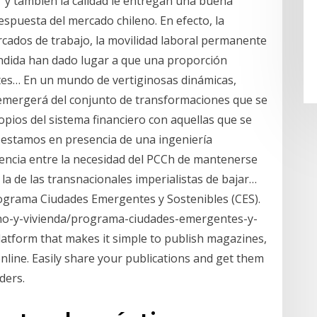
r y también la calidad le entregan una buena
spuesta del mercado chileno. En efecto, la
ercados de trabajo, la movilidad laboral permanente
xtendida han dado lugar a que una proporción
antes… En un mundo de vertiginosas dinámicas,
e emergerá del conjunto de transformaciones que se
pios del sistema financiero con aquellas que se
, estamos en presencia de una ingeniería
dencia entre la necesidad del PCCh de mantenerse
 la de las transnacionales imperialistas de bajar…
rograma Ciudades Emergentes y Sostenibles (CES).
ano-y-vivienda/programa-ciudades-emergentes-y-
platform that makes it simple to publish magazines,
line. Easily share your publications and get them
ders.