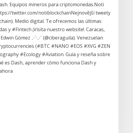
ash. Equipos mineros para criptomonedas.Noti
tps://twitter.com/notiblockchainNejnovější tweety
hain). Medio digital. Te ofrecemos las últimas
 y #Fintech ️¡Visita nuestro website!️. Caracas,
e Edwin Gómez ⋰·⋰ (@ciberaguila). Venezuelan
#Cryptocurrencies (#BTC #NANO #EOS #XVG #ZEN
raphy #Ecology #Aviation. Guía y reseña sobre
ué es Dash, aprender cómo funciona Dash y
 ahora