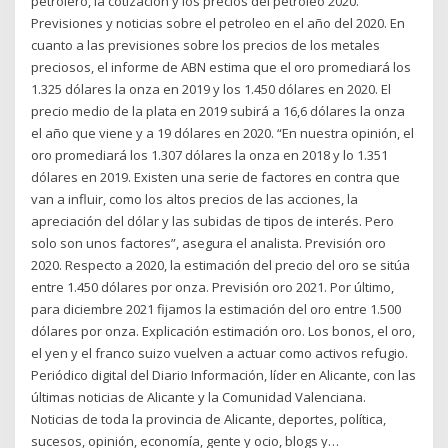
petrolero, la cotizacion y los precios del petroleo 2020.
Previsiones y noticias sobre el petroleo en el año del 2020. En
cuanto a las previsiones sobre los precios de los metales
preciosos, el informe de ABN estima que el oro promediará los
1.325 dólares la onza en 2019 y los 1.450 dólares en 2020. El
precio medio de la plata en 2019 subirá a 16,6 dólares la onza
el año que viene y a 19 dólares en 2020. “En nuestra opinión, el
oro promediará los 1.307 dólares la onza en 2018 y lo 1.351
dólares en 2019. Existen una serie de factores en contra que
van a influir, como los altos precios de las acciones, la
apreciación del dólar y las subidas de tipos de interés. Pero
solo son unos factores”, asegura el analista. Previsión oro
2020. Respecto a 2020, la estimación del precio del oro se sitúa
entre 1.450 dólares por onza. Previsión oro 2021. Por último,
para diciembre 2021 fijamos la estimación del oro entre 1.500
dólares por onza. Explicación estimación oro. Los bonos, el oro,
el yen y el franco suizo vuelven a actuar como activos refugio.
Periódico digital del Diario Información, líder en Alicante, con las
últimas noticias de Alicante y la Comunidad Valenciana.
Noticias de toda la provincia de Alicante, deportes, política,
sucesos, opinión, economía, gente y ocio, blogs y…